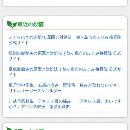
e
n
e
b
a
n
o
g
最近の投稿
o
er
ふくらはぎの肉離れ 原因と対処法｜鶴ヶ島市のふじみ接骨院
k
公式サイト
親指の腱鞘炎の原因と対処法｜鶴ヶ島市のふじみ接骨院 公式
サイト
足底腱膜炎の原因と対処法｜鶴ヶ島市のふじみ接骨院 公式サ
イト
坂戸市中学生 右肩の痛み 野球肩「痛みが取れないです」
リトルリーガーズショルダー
川越市高校生 アキレス腱の痛み 「アキレス腱、太いです
か？」アキレス腱炎 脂肪組織炎