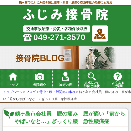
鶴ヶ島市のふじみ接骨院は腰痛・肩痛・膝痛や交通事故の治療にも対応
交通事故治療・労災・各種保険取扱
049-271-3570
お悩みの
よくある
トップ
当院紹介
施術内容
部位と症状
ご質問
トップページ
>
ブログ
>
背中・腰・股関節の痛み
>
鶴ヶ島市会社員 腰の痛み 腰が
い「前からやばいなと…」ぎっくり腰 急性腰痛症
鶴ヶ島市会社員 腰の痛み 腰が痛い「前から
やばいなと…」ぎっくり腰 急性腰痛症