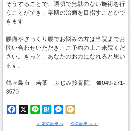
そうすることで、適切で無駄のない施術を行
うことができ、早期の治癒を目指すことがで
きます。
腰痛やぎっくり腰でお悩みの方は当院までお
問い合わせいただき、ご予約の上ご来院くだ
さい。きっと、あなたのお力になれると思い
ます。
鶴ヶ島市 若葉 ふじみ接骨院 ☎049-271-
3570
F
X
Li
H
M
M
a
n
at
e
ixi
前の記事へ
次の記事へ
c
e
e
ss