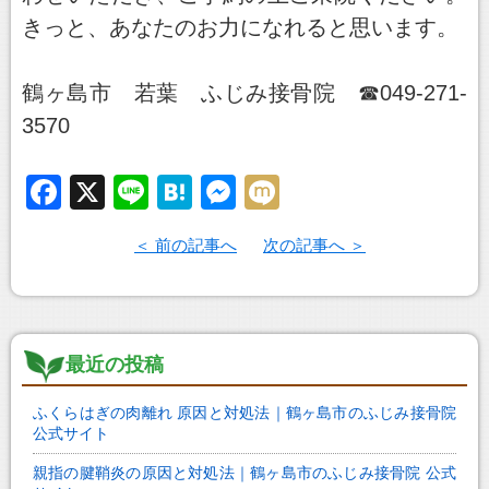
きっと、あなたのお力になれると思います。
鶴ヶ島市 若葉 ふじみ接骨院 ☎049-271-
3570
F
X
Li
H
M
M
a
n
at
e
ixi
前の記事へ
次の記事へ
c
e
e
ss
e
n
e
b
a
n
o
g
最近の投稿
o
er
ふくらはぎの肉離れ 原因と対処法｜鶴ヶ島市のふじみ接骨院
k
公式サイト
親指の腱鞘炎の原因と対処法｜鶴ヶ島市のふじみ接骨院 公式