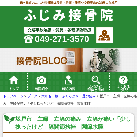
鶴ヶ島市のふじみ接骨院は腰痛・肩痛・膝痛や交通事故の治療にも対応
交通事故治療・労災・各種保険取扱
049-271-3570
お悩みの
よくある
トップ
当院紹介
施術内容
部位と症状
ご質問
トップページ
>
ブログ
>
太もも・膝・ふくらはぎ・足の痛み
>
坂戸市 主婦 左膝の
み 左膝が痛い「少し捻ったけど」膝関節捻挫 関節水腫
坂戸市 主婦 左膝の痛み 左膝が痛い「少し
捻ったけど」膝関節捻挫 関節水腫